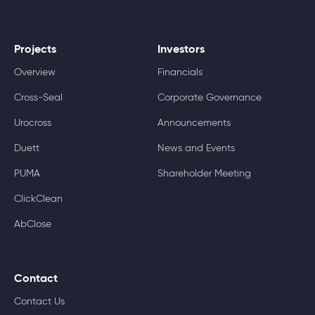
Projects
Investors
Overview
Financials
Cross-Seal
Corporate Governance
Urocross
Announcements
Duett
News and Events
PUMA
Shareholder Meeting
ClickClean
AbClose
Contact
Contact Us