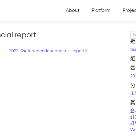
About
Platform
Proje
ial report
Se
近
tes
2022-Q4-Independent auditors’ report
近
彙
20
分
未
其
登
訂
訂
Wo