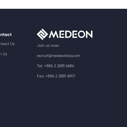
ntact
ntact Us
Join us now:
n Us
recruit@medeonbio.com
Tel: +886 2 2881 6686
Fax: +886 2 2881 6907