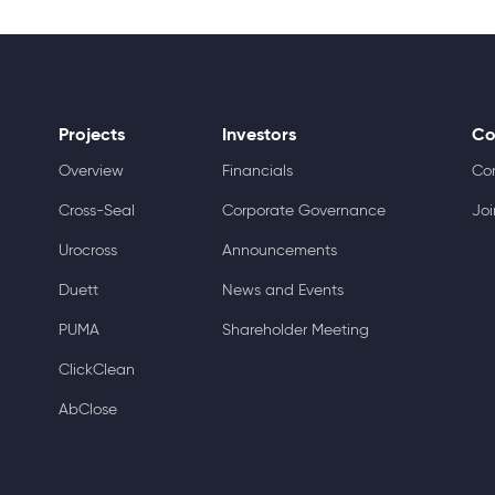
Projects
Investors
Co
Overview
Financials
Co
Cross-Seal
Corporate Governance
Joi
Urocross
Announcements
Duett
News and Events
PUMA
Shareholder Meeting
ClickClean
AbClose