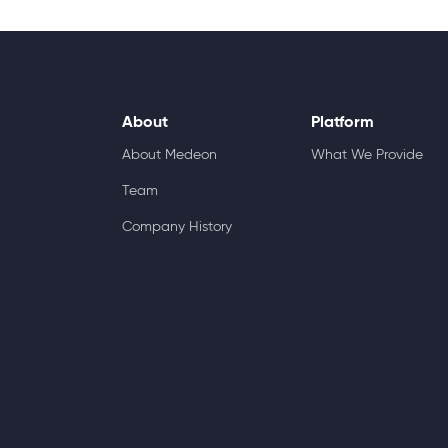
About
Platform
About Medeon
What We Provide
Team
Company History