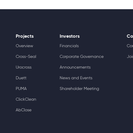
Projects
Investors
Co
Overview
Financials
Co
Cross-Seal
Corporate Governance
Joi
Urocross
Announcements
Duett
News and Events
PUMA
Shareholder Meeting
ClickClean
AbClose