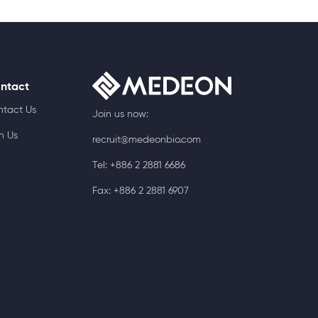
ntact
ntact Us
Join us now:
n Us
recruit@medeonbio.com
Tel: +886 2 2881 6686
Fax: +886 2 2881 6907