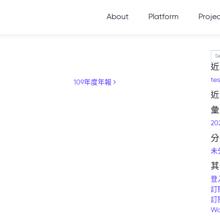
About
Platform
Proje
Se
近
tes
109年度年報
近
彙
20
分
未
其
登
訂
訂
Wo