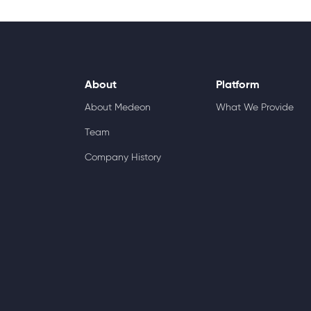
About
Platform
About Medeon
What We Provide
Team
Company History