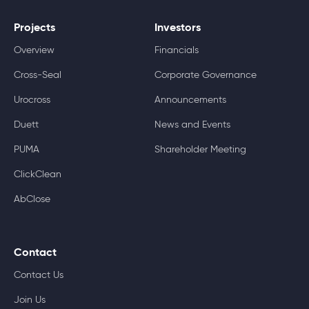
Projects
Investors
Overview
Financials
Cross-Seal
Corporate Governance
Urocross
Announcements
Duett
News and Events
PUMA
Shareholder Meeting
ClickClean
AbClose
Contact
Contact Us
Join Us