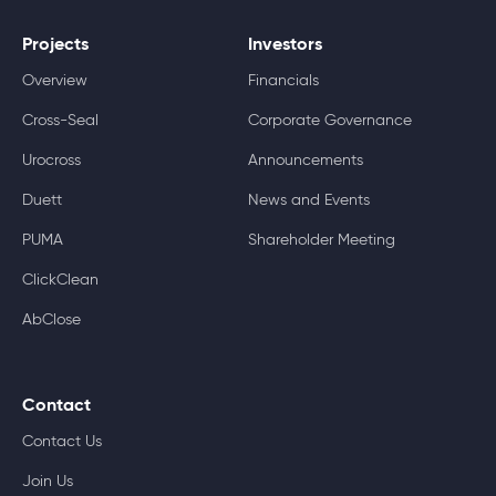
Projects
Investors
Overview
Financials
Cross-Seal
Corporate Governance
Urocross
Announcements
Duett
News and Events
PUMA
Shareholder Meeting
ClickClean
AbClose
Contact
Contact Us
Join Us