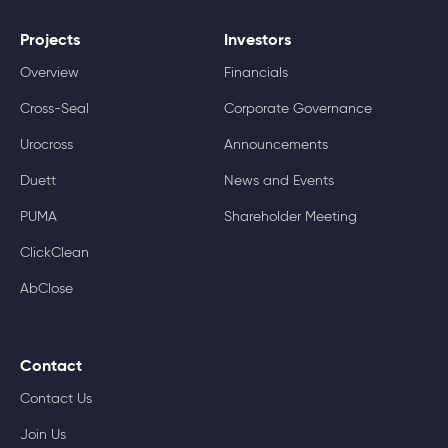
Projects
Investors
Overview
Financials
Cross-Seal
Corporate Governance
Urocross
Announcements
Duett
News and Events
PUMA
Shareholder Meeting
ClickClean
AbClose
Contact
Contact Us
Join Us