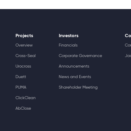
Projects
Investors
Co
Overview
Financials
Co
Cross-Seal
Corporate Governance
Joi
Urocross
Announcements
Duett
News and Events
PUMA
Shareholder Meeting
ClickClean
AbClose