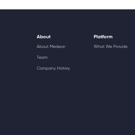
About
Platform
About Medeon
What We Provide
Team
Company History