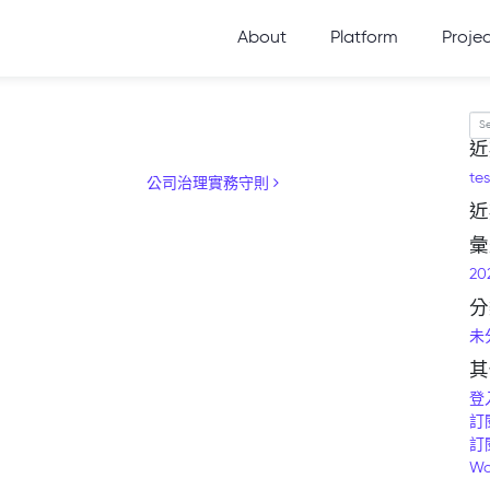
About
Platform
Proje
Se
近
tes
公司治理實務守則
近
彙
20
分
未
其
登
訂
訂
Wo