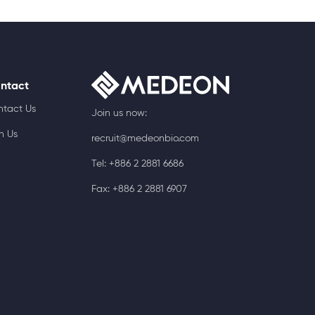
ntact
ntact Us
Join us now:
n Us
recruit@medeonbio.com
Tel: +886 2 2881 6686
Fax: +886 2 2881 6907