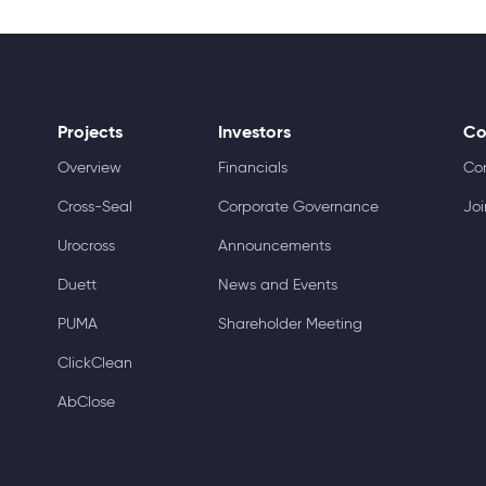
Projects
Investors
Co
Overview
Financials
Co
Cross-Seal
Corporate Governance
Joi
Urocross
Announcements
Duett
News and Events
PUMA
Shareholder Meeting
ClickClean
AbClose