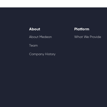
About
Platform
About Medeon
What We Provide
Team
Company History