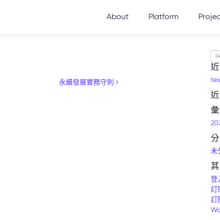
About
Platform
Proje
Se
近
tes
永續發展實務守則
近
彙
20
分
未
其
登
訂
訂
Wo