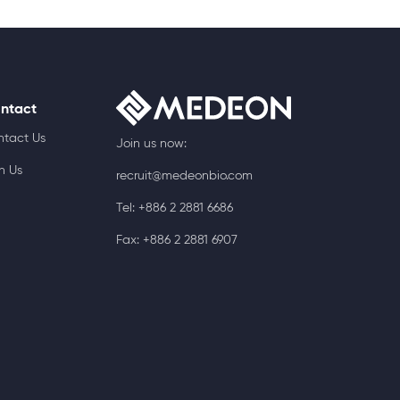
ntact
ntact Us
Join us now:
n Us
recruit@medeonbio.com
Tel: +886 2 2881 6686
Fax: +886 2 2881 6907