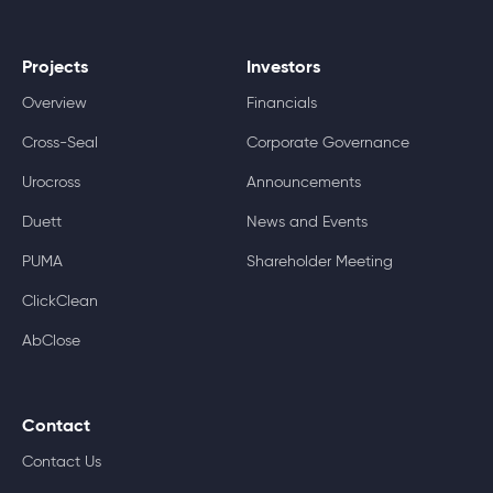
Projects
Investors
Overview
Financials
Cross-Seal
Corporate Governance
Urocross
Announcements
Duett
News and Events
PUMA
Shareholder Meeting
ClickClean
AbClose
Contact
Contact Us