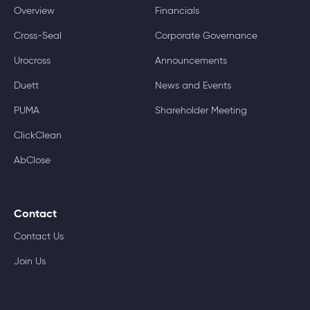
Overview
Financials
Cross-Seal
Corporate Governance
Urocross
Announcements
Duett
News and Events
PUMA
Shareholder Meeting
ClickClean
AbClose
Contact
Contact Us
Join Us