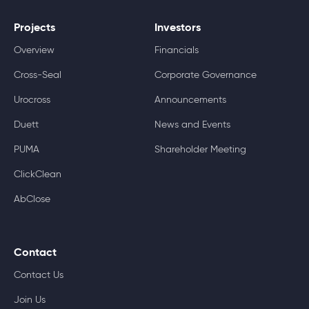
Projects
Investors
Overview
Financials
Cross-Seal
Corporate Governance
Urocross
Announcements
Duett
News and Events
PUMA
Shareholder Meeting
ClickClean
AbClose
Contact
Contact Us
Join Us