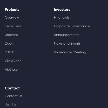
Projects
Investors
Overview
Financials
Cross-Seal
Corporate Governance
Urocross
Announcements
Duett
News and Events
PUMA
Shareholder Meeting
ClickClean
AbClose
Contact
Contact Us
Join Us