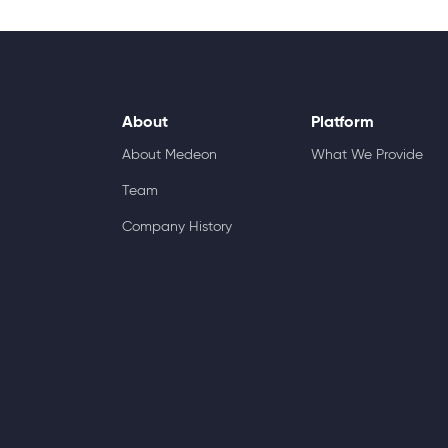
About
Platform
About Medeon
What We Provide
Team
Company History