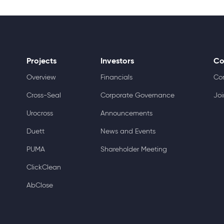
Projects
Investors
Co
Overview
Financials
Co
Cross-Seal
Corporate Governance
Joi
Urocross
Announcements
Duett
News and Events
PUMA
Shareholder Meeting
ClickClean
AbClose