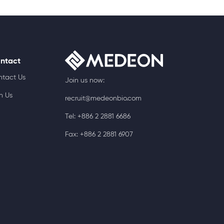
ntact
ntact Us
Join us now:
n Us
recruit@medeonbio.com
Tel: +886 2 2881 6686
Fax: +886 2 2881 6907