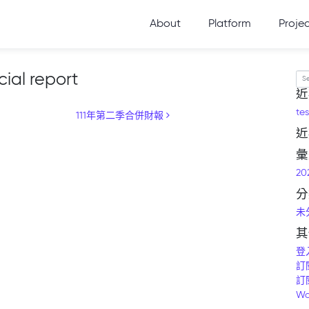
About
Platform
Proje
ial report
Se
近
tes
111年第二季合併財報
近
彙
20
分
未
其
登
訂
訂
Wo