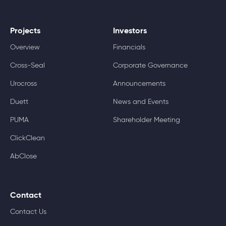
Projects
Investors
Overview
Financials
Cross-Seal
Corporate Governance
Urocross
Announcements
Duett
News and Events
PUMA
Shareholder Meeting
ClickClean
AbClose
Contact
Contact Us