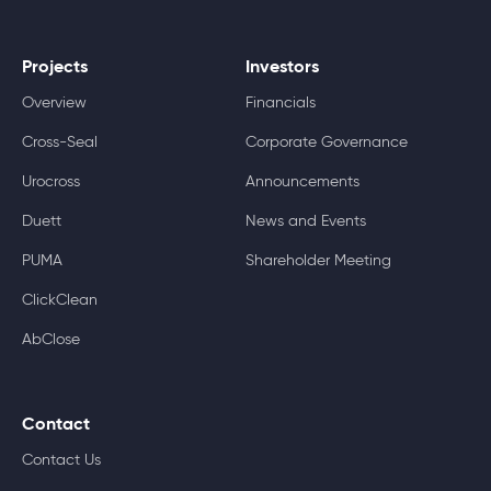
Projects
Investors
Overview
Financials
Cross-Seal
Corporate Governance
Urocross
Announcements
Duett
News and Events
PUMA
Shareholder Meeting
ClickClean
AbClose
Contact
Contact Us