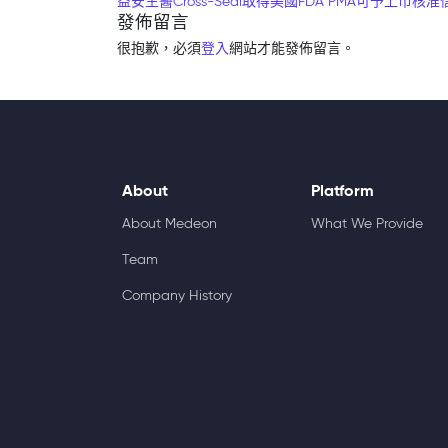
益安生醫Cross-Seal取得美國FDA PMA可予上市核准信函(PM
發佈留言
很抱歉，必須
登入
網站才能發佈留言。
About
Platform
About Medeon
What We Provide
Team
Company History