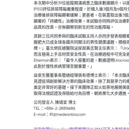
本次期中分析39位追蹤期滿病患之臨床數據顯示，以國際攝護腺症狀評分
IPSS)評估排尿障礙嚴重程度，於植入後3個月及6個月
治療後排尿障礙顯著緩解；更甚者，在裝置取出後3個月及
顯著的「持續性」治療效果。本試驗亦同時評估治療
品質的改善，亦無觀察到新生的性功能障礙。
其餘三位共同參與的臨床試驗主持人亦同步發表相關
腺肥大已成全球各國共同關注的男性健康議題，積極
標。」臺北榮民總醫院泌尿部黃志賢主任表示：「Uro
而言極易上手且材質安全性高，在治療過程中可完全避免
Elterman表示：「最令人振奮的是，數據證明Uro
此對於慢性疾病管理至關重要。」
益安生醫董事長暨總經理張有德博士表示：「本次臨
見證這項創新解決方案的臨床效果，除了具競爭力的
奠定非常好的基礎。接下來團隊正如火如荼地展開美國
取得法規認證及保險給付為目標，朝商業化大步邁進
公司發言人 陳靖宜 博士
TEL：+886-2-28816686
E-mail：IR@medeonbio.com
Post navigation