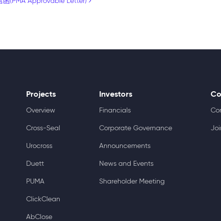
A Approvable Letter)
Projects
Investors
Co
Overview
Financials
Co
Cross-Seal
Corporate Governance
Joi
Urocross
Announcements
Duett
News and Events
PUMA
Shareholder Meeting
ClickClean
AbClose