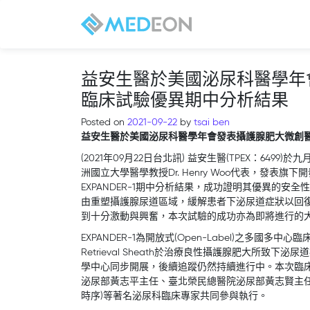
益安生醫於美國泌尿科醫學年會發
臨床試驗優異期中分析結果
Posted on
2021-09-22
by
tsai ben
益安生醫於美國泌尿科醫學年會發表攝護腺肥大微創醫材U
(2021年09月22日台北訊) 益安生醫(TPEX：64
洲國立大學醫學教授Dr. Henry Woo代表，發表旗下開
EXPANDER-1期中分析結果，成功證明其優異的安全性
由重塑攝護腺尿道區域，緩解患者下泌尿道症狀以回
到十分激動與興奮，本次試驗的成功亦為即將進行的
EXPANDER-1為開放式(Open-Label)之多國多中心臨床試
Retrieval Sheath於治療良性攝護腺肥大所
學中心同步開展，後續追蹤仍然持續進行中。本次臨床試驗
泌尿部黃志平主任、臺北榮民總醫院泌尿部黃志賢主任、及多倫
時序)等著名泌尿科臨床專家共同參與執行。