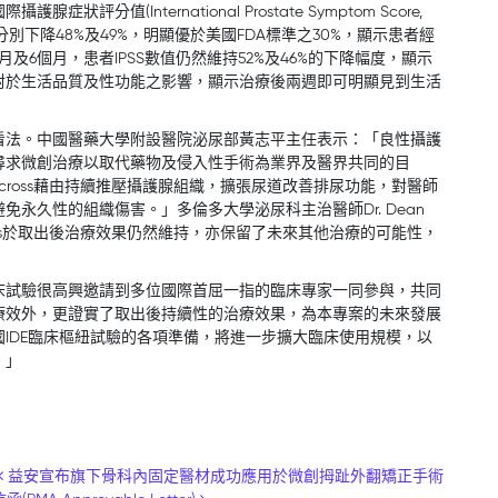
值(International Prostate Symptom Score,
分別下降48%及49%，明顯優於美國FDA標準之30%，顯示患者經
6個月，患者IPSS數值仍然維持52%及46%的下降幅度，顯示
對於生活品質及性功能之影響，顯示治療後兩週即可明顯見到生活
看法。中國醫藥大學附設醫院泌尿部黃志平主任表示：「良性攝護
尋求微創治療以取代藥物及侵入性手術為業界及醫界共同的目
cross藉由持續推壓攝護腺組織，擴張尿道改善排尿功能，對醫師
永久性的組織傷害。」多倫多大學泌尿科主治醫師Dr. Dean
cross於取出後治療效果仍然維持，亦保留了未來其他治療的可能性，
床試驗很高興邀請到多位國際首屈一指的臨床專家一同參與，共同
療效外，更證實了取出後持續性的治療效果，為本專案的未來發展
IDE臨床樞紐試驗的各項準備，將進一步擴大臨床使用規模，以
。」
益安宣布旗下骨科內固定醫材成功應用於微創拇趾外翻矯正手術