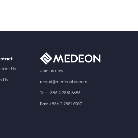
ntact
ntact Us
Join us now:
n Us
recruit@medeonbio.com
Tel: +886 2 2881 6686
Fax: +886 2 2881 6907