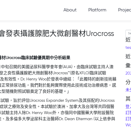
About
Platform
Proje
表攝護腺肥大微創醫材Urocross
Se
近
tes
近
rocross臨床試驗優異期中分析結果
彙
99)於九月中旬召開的美國泌尿科醫學會年會(AUA)，由臨床試驗主持人澳
發之良性攝護腺肥大微創醫材Urocross™(原名XFLO)臨床試驗
20
及有效性。Dr. Henry Woo於發表中總結：「此獨特的創新技術藉
分
復正常排尿功能，我們對於能夠實際使用此技術成功治療病患，感
未
大型隨機對照試驗奠定了良好的基礎。」
其
驗，旨於評估Urocross Expander System及其搭配的Urocross
登
致下泌尿道症狀之療效及安全性。本試驗於澳洲、加拿大及台灣等共四個醫
訂
主持人除Dr. Henry Woo外，亦偕同中國醫藥大學附設醫院
訂
多大學泌尿科主治醫師Dr. Dean Elterman (以上依參與
Wo