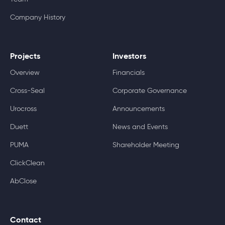
Company History
Projects
Investors
Overview
Financials
Cross-Seal
Corporate Governance
Urocross
Announcements
Duett
News and Events
PUMA
Shareholder Meeting
ClickClean
AbClose
Contact