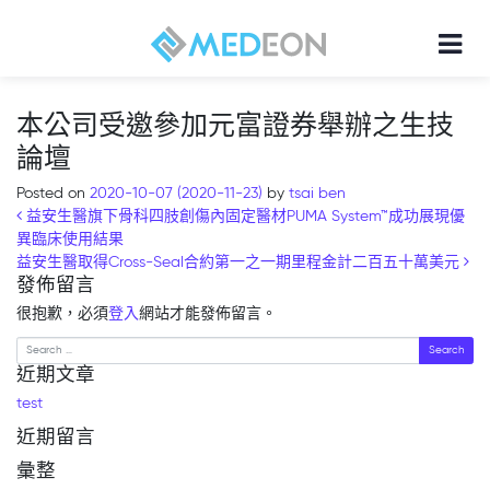
本公司受邀參加元富證券舉辦之生技
論壇
Posted on
2020-10-07
(2020-11-23)
by
tsai ben
Post navigation
益安生醫旗下骨科四肢創傷內固定醫材PUMA System™成功展現優
異臨床使用結果
益安生醫取得Cross-Seal合約第一之一期里程金計二百五十萬美元
發佈留言
很抱歉，必須
登入
網站才能發佈留言。
Search
近期文章
test
近期留言
彙整