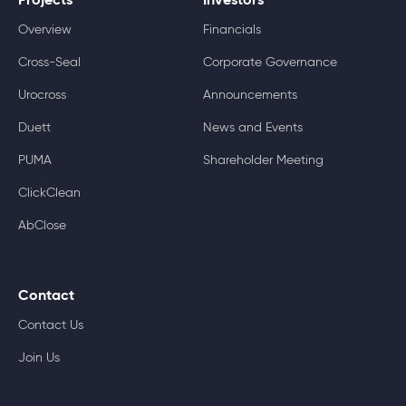
Projects
Investors
Overview
Financials
Cross-Seal
Corporate Governance
Urocross
Announcements
Duett
News and Events
PUMA
Shareholder Meeting
ClickClean
AbClose
Contact
Contact Us
Join Us