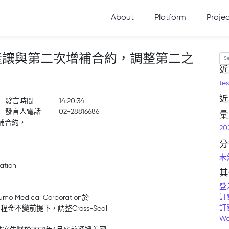
About
Platform
Proje
eal資產讓與第二次增補合約，調整第二之
Se
近
tes
近
發言時間
14:20:34
發言人電話
02-28816686
彙
增補合約，
20
分
未
tion
其
登
訂
 Medical Corporation於
訂
金不變前提下，調整Cross-Seal
Wo