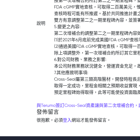
按第一次增補合約所訂第二之一期里程碑，益安
FDA cGMP實地查核，可取得二百萬美元，惟
查核時程可能有所推遲。基於共同推進計畫
雙方有意調整第二之一期里程碑內容，並簽
說明
5.變更之內容:
第二次增補合約調整第二之一期里程碑內容
(1)於2021年6月底前完成美國FDA cGM
(2)通過美國FDA cGMP實地查核，可取得
除上項調整外，第一次增補合約所訂其它里
6.對公司財務、業務之影響:
本公司財務業務狀況健全，營運資金充足，
7.其他應敘明事項:
Cross-Seal屬第三類高階醫材，開發時
取得一定成功，里程金相關之預期收益實現
預定里程碑始得取得，此等可能使投資面臨
Post navigation
與Terumo簽訂Cross-Seal資產讓與第二次增補
發佈留言
很抱歉，必須
登入
網站才能發佈留言。