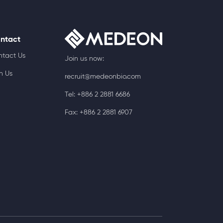
ntact
ntact Us
Join us now:
n Us
recruit@medeonbio.com
Tel: +886 2 2881 6686
Fax: +886 2 2881 6907