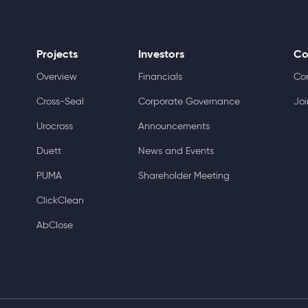
Projects
Investors
Co
Overview
Financials
Co
Cross-Seal
Corporate Governance
Joi
Urocross
Announcements
Duett
News and Events
PUMA
Shareholder Meeting
ClickClean
AbClose