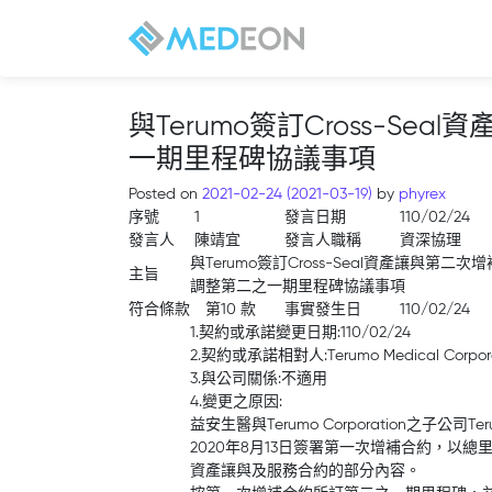
與Terumo簽訂Cross-S
一期里程碑協議事項
Posted on
2021-02-24
(2021-03-19)
by
phyrex
序號
1
發言日期
110/02/24
發言人
陳靖宜
發言人職稱
資深協理
與Terumo簽訂Cross-Seal資產讓與第二次
主旨
調整第二之一期里程碑協議事項
符合條款
第10 款
事實發生日
110/02/24
1.契約或承諾變更日期:110/02/24
2.契約或承諾相對人:Terumo Medical Corpora
3.與公司關係:不適用
4.變更之原因:
益安生醫與Terumo Corporation之子公司Terumo
2020年8月13日簽署第一次增補合約，以總里程
資產讓與及服務合約的部分內容。