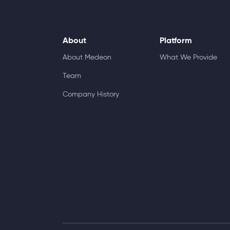
About
Platform
About Medeon
What We Provide
Team
Company History