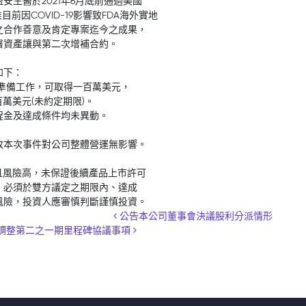
生醫於2021年6月底前通過美國
目前因COVID-19影響致FDA海外實地
之合作善意及肯定專案迄今之成果，
署資產讓與第二次增補合約。
如下：
P查核準備工作，可取得一百萬美元，
一百萬美元(未約定期限)。
程金及達成條件均未異動。
故本次事件對公司整體營運無影響。
程長且風險高，未保證後續產品上市許可
，必須於雙方議定之期限內、達成
風險，投資人應審慎判斷謹慎投資。
公告本公司董事會決議股利分派情形
合約，調整第二之一期里程碑協議事項