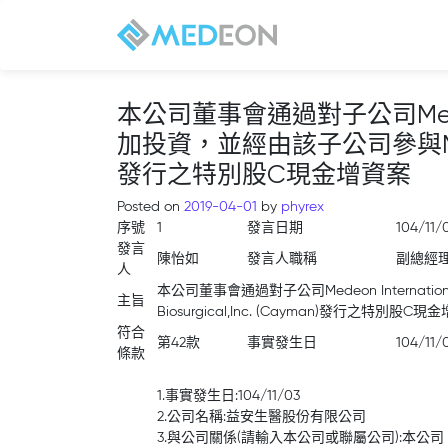
本公司董事會通過對子公司Medeon In
加投資，並經由該子公司參與Medeon B
發行之特別股C現金增資案
Posted on
2019-04-01
by
phyrex
序號
1
發言日期
104/11/
發言
陳怡如
發言人職稱
副總經
人
本公司董事會通過對子公司Medeon Internatio
主旨
Biosurgical,Inc. (Cayman)發行之特別股C現
符合
第42款
事實發生日
104/11/
條款
1.事實發生日:104/11/03
2.公司名稱:益安生醫股份有限公司
3.與公司關係(請輸入本公司或聯屬公司):本公司