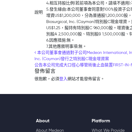
4.相互持股比例(若前項為本公司，請填不適用)
5.發生緣由:本公司董事會同意對100%投資子公司Medeon 
說明
增資US$1,200,000，分為普通股1,200,00
Biosurgical, Inc. (Cayman)特別股C現金
US$1.25，擬持有特別股C 960,000股。增
別股A 2,500,000股、特別股B 1,500,000股、
6.因應措施:無。
7.其他應敘明事項:無。
Post navigation
本公司董事會通過對子公司Medeon International, I
Inc. (Cayman)發行之特別股C現金增資案
公告本公司完成大口徑心導管術後止血裝置FIRST-IN-M
發佈留言
很抱歉，必須
登入
網站才能發佈留言。
About
Platform
About Medeon
What We Provide