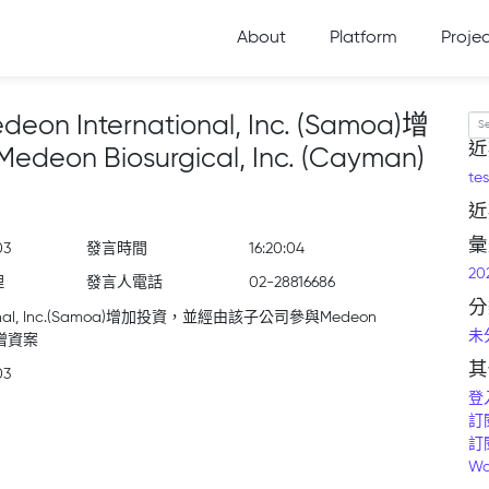
About
Platform
Proje
ternational, Inc. (Samoa)增
Se
近
iosurgical, Inc. (Cayman)
tes
近
彙
03
發言時間
16:20:04
20
理
發言人電話
02-28816686
分
nal, Inc.(Samoa)增加投資，並經由該子公司參與Medeon
未
金增資案
其
03
登
訂
訂
Wo