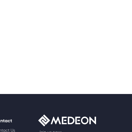
ntact
ntact Us