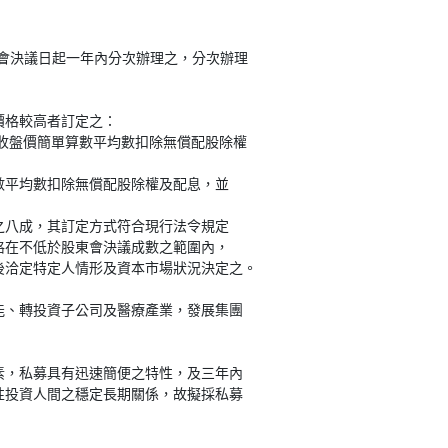
股東會決議日起一年內分次辦理之，分次辦理
價格較高者訂定之：
股收盤價簡單算數平均數扣除無償配股除權
算數平均數扣除無償配股除權及配息，並
之八成，其訂定方式符合現行法令規定
格在不低於股東會決議成數之範圍內，
後洽定特定人情形及資本市場狀況決定之。
能、轉投資子公司及醫療產業，發展集團
素，私募具有迅速簡便之特性，及三年內
性投資人間之穩定長期關係，故擬採私募