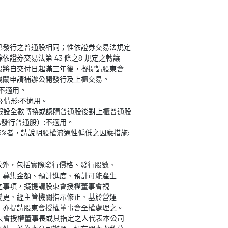
已發行之普通股相同；惟依證券交易法規定
證券交易法第 43 條之8 規定之轉讓
股將自交付日起滿三年後，擬提請股東會
機關申請補辦公開發行及上櫃交易。
:不適用。
釋情形:不適用。
且假設全數轉換或認購普通股後對上櫃普通股
已發行普通股）:不適用。
25%者，請說明股權流通性偏低之因應措施:
成數外，包括實際發行價格、發行股數、
、募集金額、預計進度、預計可能產生
之事項，擬提請股東會授權董事會視
變更、經主管機關指示修正、基於營運
，亦提請股東會授權董事會全權處理之。
股東會授權董事長或其指定之人代表本公司