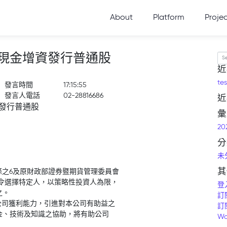
About
Platform
Proje
現金增資發行普通股
Se
近
tes
發言時間
17:15:55
發言人電話
02-28816686
近
發行普通股
彙
20
分
未
其
條之6及原財政部證券暨期貨管理委員會
3455號令選擇特定人，以策略性投資人為限，
登
之。
訂
公司獲利能力，引進對本公司有助益之
訂
金、技術及知識之協助，將有助公司
Wo