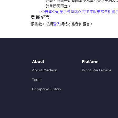
簽署、商議一切有關本次私募計畫之契約及
計畫所需事宜。
Post navigation
公告本公司董事會決議召開111年股東常會相關
發佈留言
很抱歉，必須
登入
網站才能發佈留言。
About
Platform
About Medeon
What We Provide
Team
Company History