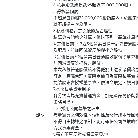
4.私募股數或張數:不超過35,000,000股。
5.得私募額度:
不超過普通股35,000,000股額度內，於
以不超過三次為限。
6.私募價格訂定之依據及合理性:
私募參考價格之計算，係以下列二基準計算
A.定價日前1、3或5個營業日擇一計算普通
及配息，並加回減資反除權後之股價。
B.定價日前30個營業日普通股收盤價簡單
加回減資反除權後之股價。
本次私募普通股價格不得低於上述參考價格
訂定，應屬合理。實際定價日及實際私募價
提請股東會授權董事會，依法令規定，視日
7.本次私募資金用途:
各分次皆為充實營運資金、加速產品開發動
策略目標。
8.不採用公開募集之理由:
說明
考量籌資之時效性、便利性及發行成本等因
不得自由轉讓之限制，更可確保公司與策略
方式募集資金。
9.獨立董事反對或保留意見:無。