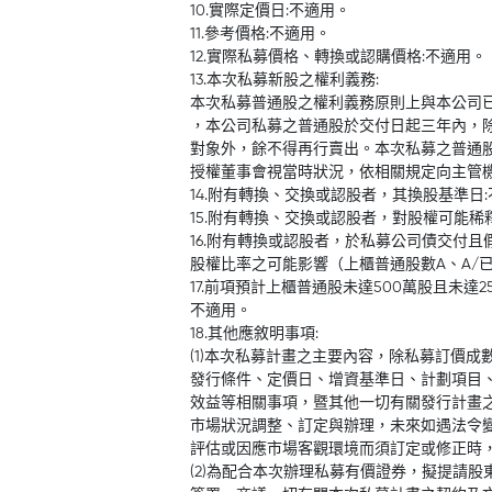
10.實際定價日:不適用。
11.參考價格:不適用。
12.實際私募價格、轉換或認購價格:不適用。
13.本次私募新股之權利義務:
本次私募普通股之權利義務原則上與本公司
，本公司私募之普通股於交付日起三年內，除依
對象外，餘不得再行賣出。本次私募之普通
授權董事會視當時狀況，依相關規定向主管
14.附有轉換、交換或認股者，其換股基準日
15.附有轉換、交換或認股者，對股權可能稀
16.附有轉換或認股者，於私募公司債交付
股權比率之可能影響（上櫃普通股數A、A/
17.前項預計上櫃普通股未達500萬股且未達
不適用。
18.其他應敘明事項:
(1)本次私募計畫之主要內容，除私募訂價
發行條件、定價日、增資基準日、計劃項目
效益等相關事項，暨其他一切有關發行計畫
市場狀況調整、訂定與辦理，未來如遇法令
評估或因應市場客觀環境而須訂定或修正時
(2)為配合本次辦理私募有價證券，擬提請