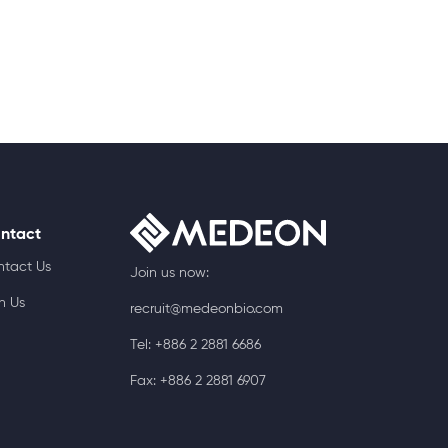
ntact
ntact Us
Join us now:
n Us
recruit@medeonbio.com
Tel: +886 2 2881 6686
Fax: +886 2 2881 6907