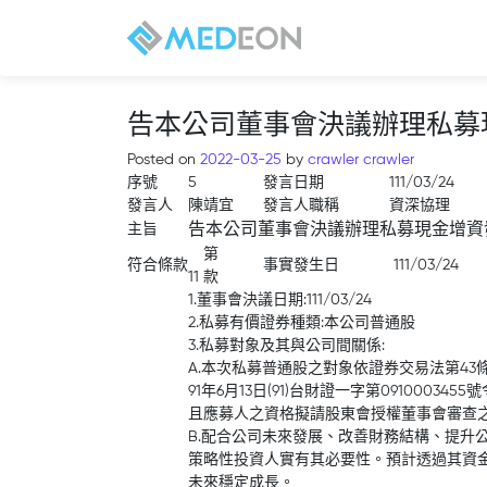
告本公司董事會決議辦理私募
Posted on
2022-03-25
by
crawler crawler
序號
5
發言日期
111/03/24
發言人
陳靖宜
發言人職稱
資深協理
主旨
告本公司董事會決議辦理私募現金增資
第
符合條款
事實發生日
111/03/24
11 款
1.董事會決議日期:111/03/24
2.私募有價證券種類:本公司普通股
3.私募對象及其與公司間關係:
A.本次私募普通股之對象依證券交易法第43
91年6月13日(91)台財證一字第091000
且應募人之資格擬請股東會授權董事會審查
B.配合公司未來發展、改善財務結構、提升
策略性投資人實有其必要性。預計透過其資
未來穩定成長。