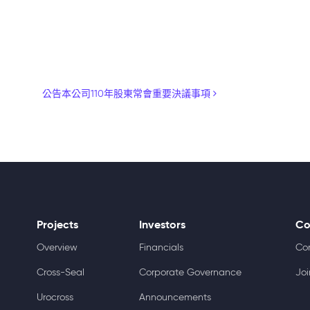
公告本公司110年股東常會重要決議事項
Projects
Investors
Co
Overview
Financials
Co
Cross-Seal
Corporate Governance
Joi
Urocross
Announcements