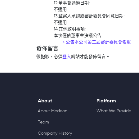
12.董事會通過日期:
不適用
13.監察人承認或審計委員會同意日期:
不適用
14.其他敘明事項:
本次僅依董事會決議公告
Post navigation
公告本公司第三屆審計委員會名單
發佈留言
很抱歉，必須
登入
網站才能發佈留言。
About
Platform
About Medeon
What We Provide
Team
Company History