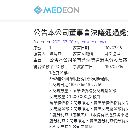
公告本公司董事會決議通過處
Posted on
2021-07-20
by
crawler crawler
序號
1
發言日期
110/07/18
發言人
陳靖宜
發言人職稱
資深協理
主旨
公告本公司董事會決議通過處分股票案
符合條款
第 20 款
事實發生日
110/07/16
1.證券名稱:
6762達亞國際股份有限公司普通股
2.交易日期:110/7/16~110/7/16
3.交易數量、每單位價格及交易總金額:
交易數量：1,300,000股(預計)
每單位價格：尚未確定，實際單位價格待交
交易總金額：尚未確定，實際交易總金額待
4.處分利益（或損失）（取得有價證券者不適
處分利益：尚未確定，實際處分利益情形待
5.與交易標的公司之關係: