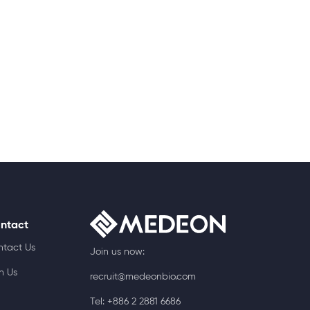
ntact
ntact Us
Join us now:
n Us
recruit@medeonbio.com
Tel: +886 2 2881 6686