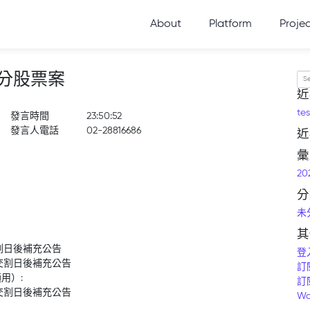
About
Platform
Proje
分股票案
Se
近
tes
發言時間
23:50:52
發言人電話
02-28816686
近
彙
20
分
未
其
割日後補充公告
登
交割日後補充公告
訂
用）:
訂
交割日後補充公告
Wo