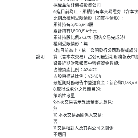
採權益法評價被投資公司
6.迄目前為止，累積持有本交易證券（含本
比例及權利受限情形（如質押情形）:
累計持有5,905,648股
累計持有1,800,814仟元
累計持股比例27.37% (預估交易完成時)
權利受限情形：無
7.迄目前為止，依「公開發行公司取得或處
說明
資（含本次交易）占公司最近期財務報表中
暨最近期財務報表中營運資金數額:
占總資產比例：42.40%
占股東權益比例：43.40%
最近期財務報告中營運資金：新台幣1,138,47
8.取得或處分之具體目的:
策略性考量
9.本次交易表示異議董事之意見:
無
10.本次交易為關係人交易:
否
11.交易相對人及其與公司之關係:
不適用