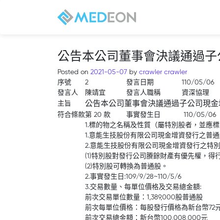
公告本公司董事會決議通過子
Posted on
2021-05-07
by
crawler crawler
序號
2
發言日期
110/05/06
發言人
陳靖宜
發言人職稱
資深協理
主旨
公告本公司董事會決議通過子公司現金
符合條款
第 20 款
事實發生日
110/05/06
1.標的物之名稱及性質（屬特別股者，並應
1.意能生技股份有限公司現金增資發行之普
2.意能生技股份有限公司現金增資發行之特
(1)特別股對發行公司賸餘財產有優先權，
(2)特別股可轉換為普通股。
2.事實發生日:109/9/28~110/5/6
3.交易數量、每單位價格及交易總金額:
前次交易單位數量：1,389,000股普通股
前次每單位價格：每股發行價格為新台幣72
前次交易總金額：新台幣100,008,000元