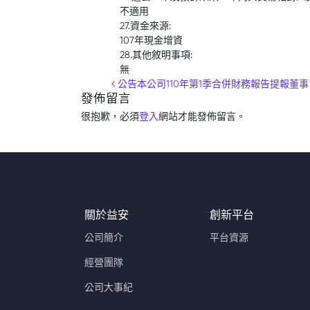
不適用
27.資金來源:
107年現金增資
28.其他敘明事項:
無
Post navigation
公告本公司110年第1季合併財務報告提報董事
發佈留言
很抱歉，必須
登入
網站才能發佈留言。
關於益安
創新平台
公司簡介
平台資源
經營團隊
公司大事紀