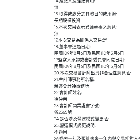
14.經紀人及經紀費用:
無
15.取得或處分之具體目的或用途:
長期股權投資
16.本次交易表示異議董事之意見:
無
17.本次交易為關係人交易:是
18.董事會通過日期:
民國109年8月6日及民國110年5月6日
19.監察人承認或審計委員會同意日期:
民國109年8月6日及民國110年5月6日
20.本次交易會計師出具非合理性意見:否
21.會計師事務所名稱:
榮鑫會計師事務所
22.會計師姓名:
徐仲榮
23.會計師開業證書字號:
省2365號
24.是否涉及營運模式變更:否
25.營運模式變更說明:
不適用
26.過去一年及預計未來一年內與交易相對人