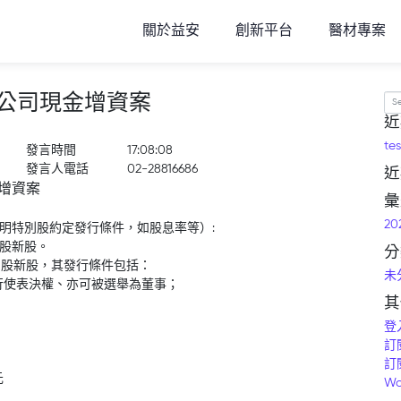
關於益安
創新平台
醫材專案
公司現金增資案
Se
近
tes
發言時間
17:08:08
發言人電話
02-28816686
近
增資案
彙
20
標明特別股約定發行條件，如股息率等）:
通股新股。
分
別股新股，其發行條件包括：
未
得行使表決權、亦可被選舉為董事；
其
登
訂
訂
元
Wo