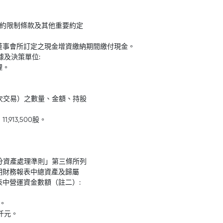
契約限制條款及其他重要約定
董事會所訂定之現金增資繳納期間繳付現金。
據及決策單位:
理。
本次交易）之數量、金額、持股
913,500股。
處分資產處理準則」第三條所列
期財務報表中總資產及歸屬
中營運資金數額（註二）:
 。
8仟元。