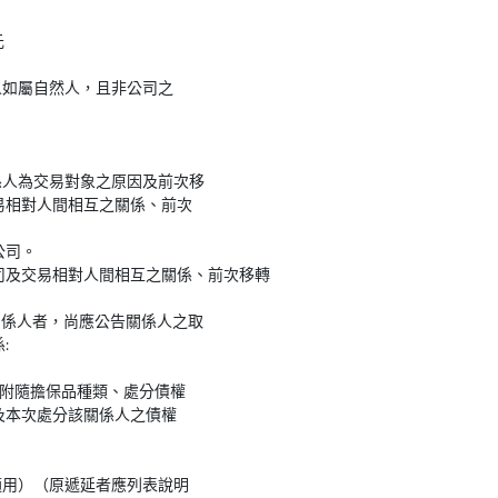
元
人如屬自然人，且非公司之
係人為交易對象之原因及前次移
易相對人間相互之關係、前次
公司。
司及交易相對人間相互之關係、前次移轉
關係人者，尚應公告關係人之取
:
權附隨擔保品種類、處分債權
及本次處分該關係人之債權
適用）（原遞延者應列表說明