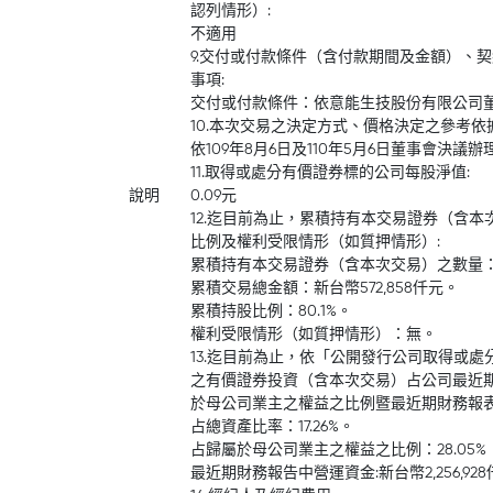
認列情形）:
不適用
9.交付或付款條件（含付款期間及金額）、
事項:
交付或付款條件：依意能生技股份有限公司
10.本次交易之決定方式、價格決定之參考依
依109年8月6日及110年5月6日董事會決議辦
11.取得或處分有價證券標的公司每股淨值:
說明
0.09元
12.迄目前為止，累積持有本交易證券（含
比例及權利受限情形（如質押情形）:
累積持有本交易證券（含本次交易）之數量：11,
累積交易總金額：新台幣572,858仟元。
累積持股比例：80.1%。
權利受限情形（如質押情形）：無。
13.迄目前為止，依「公開發行公司取得或
之有價證券投資（含本次交易）占公司最近
於母公司業主之權益之比例暨最近期財務報表
占總資產比率：17.26%。
占歸屬於母公司業主之權益之比例：28.05%
最近期財務報告中營運資金:新台幣2,256,92