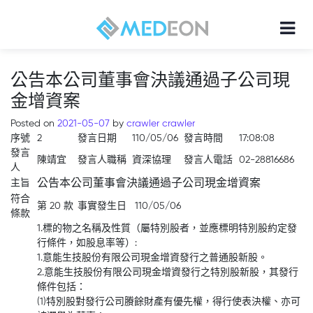
公告本公司董事會決議通過子公司現
金增資案
Posted on
2021-05-07
by
crawler crawler
序號
2
發言日期
110/05/06
發言時間
17:08:08
發言
陳靖宜
發言人職稱
資深協理
發言人電話
02-28816686
人
主旨
公告本公司董事會決議通過子公司現金增資案
符合
第 20 款
事實發生日
110/05/06
條款
1.標的物之名稱及性質（屬特別股者，並應標明特別股約定發
行條件，如股息率等）:
1.意能生技股份有限公司現金增資發行之普通股新股。
2.意能生技股份有限公司現金增資發行之特別股新股，其發行
條件包括：
(1)特別股對發行公司賸餘財產有優先權，得行使表決權、亦可