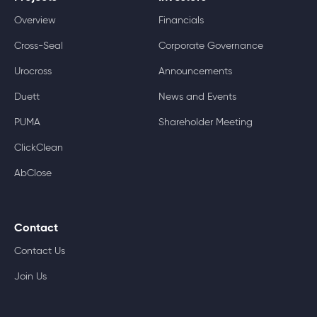
Overview
Financials
Cross-Seal
Corporate Governance
Urocross
Announcements
Duett
News and Events
PUMA
Shareholder Meeting
ClickClean
AbClose
Contact
Contact Us
Join Us