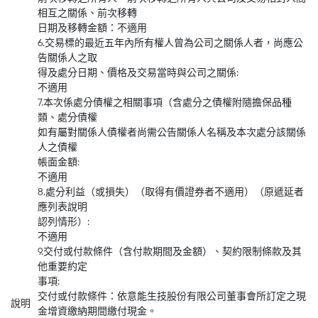
相互之關係、前次移轉
日期及移轉金額：不適用
6.交易標的最近五年內所有權人曾為公司之關係人者，尚應公
告關係人之取
得及處分日期、價格及交易當時與公司之關係:
不適用
7.本次係處分債權之相關事項（含處分之債權附隨擔保品種
類、處分債權
如有屬對關係人債權者尚需公告關係人名稱及本次處分該關係
人之債權
帳面金額:
不適用
8.處分利益（或損失）（取得有價證券者不適用）（原遞延者
應列表說明
認列情形）:
不適用
9.交付或付款條件（含付款期間及金額）、契約限制條款及其
他重要約定
事項:
交付或付款條件：依意能生技股份有限公司董事會所訂定之現
說明
金增資繳納期間繳付現金。