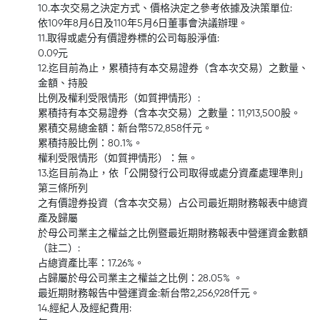
10.本次交易之決定方式、價格決定之參考依據及決策單位:
依109年8月6日及110年5月6日董事會決議辦理。
11.取得或處分有價證券標的公司每股淨值:
0.09元
12.迄目前為止，累積持有本交易證券（含本次交易）之數量、
金額、持股
比例及權利受限情形（如質押情形）:
累積持有本交易證券（含本次交易）之數量：11,913,500股。
累積交易總金額：新台幣572,858仟元。
累積持股比例：80.1%。
權利受限情形（如質押情形）：無。
13.迄目前為止，依「公開發行公司取得或處分資產處理準則」
第三條所列
之有價證券投資（含本次交易）占公司最近期財務報表中總資
產及歸屬
於母公司業主之權益之比例暨最近期財務報表中營運資金數額
（註二）:
占總資產比率：17.26%。
占歸屬於母公司業主之權益之比例：28.05% 。
最近期財務報告中營運資金:新台幣2,256,928仟元。
14.經紀人及經紀費用: