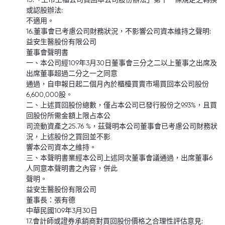
15.「上市上櫃公司買回本公司股份辦法」第十一條規定之轉換
或認股辦法:
不適用。
16.董事會已考慮公司財務狀況，不影響公司資本維持之聲明:
益安生醫股份有限公司
董事會聲明書
一、本公司經109年3月30日董事會三分之二以上董事之出席及
出席董事超過二分之一之同意
通過，自申報日起二個月內於櫃檯買賣市場買回本公司股份
6,600,000股。
二、上述買回股份總數，僅占本公司已發行股份之9.93%，且買
回股份所需金額上限占本公
司流動資產之25.76 %，茲聲明本公司董事會已考慮公司財務狀
況，上述股份之買回並不影
響本公司資本之維持。
三、本聲明書業經本公司上述同次董事會議通過，出席董事6
人同意本聲明書之內容，併此
聲明。
益安生醫股份有限公司
董事長：張有德
中華民國109年3月30日
17.會計師或證券承銷商對買回股份價格之合理性評估意見: