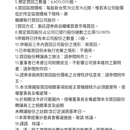
5.預定買回之數量：6,600,000股。
6.買回區間價格：每股新台幣38元至76元間。惟若本公司股價
低於所定區間價格下限時，將
繼續執行買回公司股份。
7.買回方式：委託證券商自櫃檯買賣市場買回。
8.預定買回股份占公司已發行股份總數之比率(%):9.93%
9.申報時已持有本公司股份之數量：0股。
10.申報前三年內買回公司股份之情形：無買回。
11.已申報買回但未執行完畢之情形：不適用。
12.買回股份轉讓員工辦法：請參閱附件三。
13.董事會已考慮公司財務狀況，不影響公司資本維持之聲明
書：請參閱附件四。
14.證券承銷商對買回股份價格之合理性評估意見：請參閱附件
五。
15.本次庫藏股買回相關事項如經主管機關核示必須變更時，授
權董事長全權處理。
16.於相關法令許可範圍內，授權董事長全權處理本次買回股份
轉讓員工之相關事宜及逾期
未轉讓股份之註銷(含訂定減資基準日)。
17.本案業經審計委員會審議通過，敬請 核議。
18.謹請 核議。