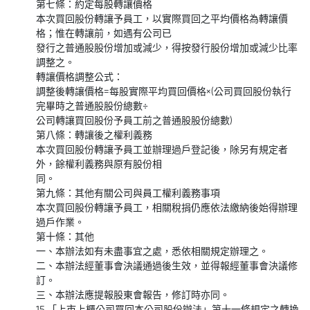
第七條：約定每股轉讓價格
本次買回股份轉讓予員工，以實際買回之平均價格為轉讓價
格；惟在轉讓前，如遇有公司已
發行之普通股股份增加或減少，得按發行股份增加或減少比率
調整之。
轉讓價格調整公式：
調整後轉讓價格=每股實際平均買回價格×(公司買回股份執行
完畢時之普通股股份總數÷
公司轉讓買回股份予員工前之普通股股份總數)
第八條：轉讓後之權利義務
本次買回股份轉讓予員工並辦理過戶登記後，除另有規定者
外，餘權利義務與原有股份相
同。
第九條：其他有關公司與員工權利義務事項
本次買回股份轉讓予員工，相關稅捐仍應依法繳納後始得辦理
過戶作業。
第十條：其他
一、本辦法如有未盡事宜之處，悉依相關規定辦理之。
二、本辦法經董事會決議通過後生效，並得報經董事會決議修
訂。
三、本辦法應提報股東會報告，修訂時亦同。