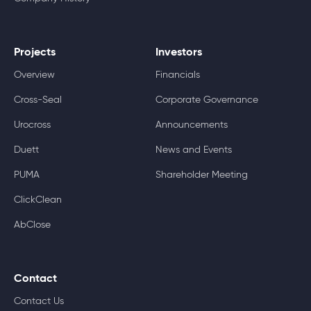
Projects
Investors
Overview
Financials
Cross-Seal
Corporate Governance
Urocross
Announcements
Duett
News and Events
PUMA
Shareholder Meeting
ClickClean
AbClose
Contact
Contact Us