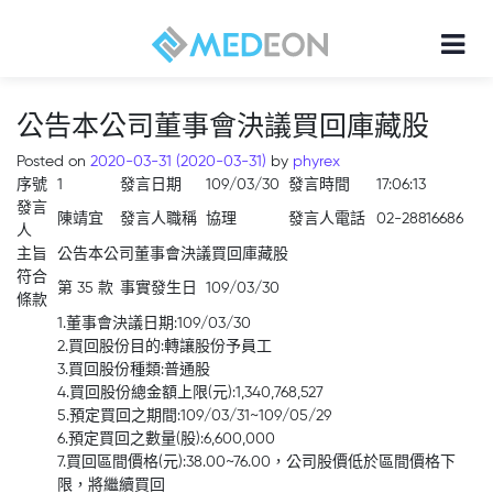
公告本公司董事會決議買回庫藏股
Posted on
2020-03-31
(2020-03-31)
by
phyrex
序號
1
發言日期
109/03/30
發言時間
17:06:13
發言
陳靖宜
發言人職稱
協理
發言人電話
02-28816686
人
主旨
公告本公司董事會決議買回庫藏股
符合
第 35 款
事實發生日
109/03/30
條款
1.董事會決議日期:109/03/30
2.買回股份目的:轉讓股份予員工
3.買回股份種類:普通股
4.買回股份總金額上限(元):1,340,768,527
5.預定買回之期間:109/03/31~109/05/29
6.預定買回之數量(股):6,600,000
7.買回區間價格(元):38.00~76.00，公司股價低於區間價格下
限，將繼續買回