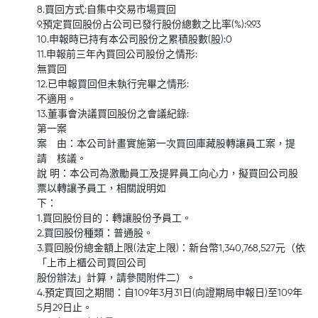
8.買回方式:自集中交易市場買回
9.預定買回股份占公司已發行股份總數之比率(%):9.93
10.申報時已持有本公司股份之累積股數(股):0
11.申報前三年內買回公司股份之情形:
無買回
12.已申報買回但未執行完畢之情形:
不適用。
13.董事會決議買回股份之會議紀錄:
第一案
案 由：本公司計畫實施第一次買回庫藏股轉讓員工案，提
請 核議。
說 明：本公司為激勵員工及提昇員工向心力，擬買回公司股
票以轉讓予員工，相關說明如
下：
1.買回股份目的：轉讓股份予員工。
2.買回股份種類：普通股。
3.買回股份總金額上限(法定上限)：新台幣1,340,768,527元（依
「上市上櫃公司買回公司
股份辦法」計算，請參閱附件二）。
4.預定買回之期間：自109年3月31日(向證期局申報日)至109年
5月29日止。