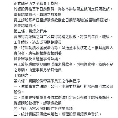
正式編制內之全職員工為限，
於認股資格基準日前到職，得依本辦法第五條所定認購數額，
享有認購資格。轉讓之對象於
員工認股基準日至認購繳款截止日期間離職(或留職停薪)者，
喪失認購資格。
第五條：轉讓之程序
實際得為認購之員工及其得認購之股數，將參酌年資、職級、
工作績效、過去或預期整體貢
獻、特殊功績及發展潛力等，呈送董事長核定之。惟具經理人
身份者，應先提報薪資報酬委
員會審議及呈送董事會決議。
員工於認購繳款期間屆滿而未繳款者，則視為棄權，認購不足
之餘額，由董事長另洽其他員
工認購之。
第六條：買回股份轉讓予員工之作業程序
一、依董事會之決議，公告、申報並於執行期限內買回本公司
股份。
二、董事會授權董事長依本辦法訂定及公布員工認股基準日、
得認購股數標準、認購繳款期
間、權利內容及限制條件等作業事項。
三、統計實際認購繳款股數，辦理股票轉讓過戶登記。