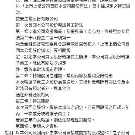
決 議：經主席徵詢全體出席董事均無異議，照案通過。
14.「上市上櫃公司買回本公司股份辦法」第十條規定之轉讓辦
法:
益安生醫股份有限公司
第一次買回本公司股份轉讓員工辦法
第一條：本公司為激勵員工及提昇員工向心力，依據證券交易
法第二十八條之二第一項第一
款及金融監督管理委員會證券期貨局發布之「上市上櫃公司買
回本公司股份辦法」等相關規
定，訂定本公司買回股份轉讓員工辦法。本公司買回股份轉讓
予員工，除依有關法令規定
外，悉依本辦法規定辦理。
第二條：轉讓股份之種類、權利內容及權利受限情形
本次轉讓予員工之股份為普通股，其權利義務除有關法令及本
辦法另有規定者外，與其他流
通在外普通股相同。
第三條：轉讓期間
本次買回之股份，得依本辦法之規定，自買回股份之日起五年
內，一次或分次轉讓予員工；
若逾五年而未轉讓，則依法辦理註銷股份。
第四條：受讓人之資格
說明
以本公司及國內外由本公司直接或間接持股超過50%之子公司