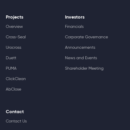
Projects
Investors
Overview
Financials
Cross-Seal
Corporate Governance
Urocross
Announcements
Duett
News and Events
PUMA
Shareholder Meeting
ClickClean
AbClose
Contact
Contact Us