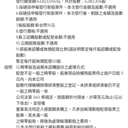
發行總金額:43,823,040元，共計股數：4,382,304股
5.採總括申報發行新股案件，本次發行金額及股數:不適用
6.採總括申報發行新股案件，本次發行後，剩餘之金額及股數
餘額:不適用
7.每股面額:新台幣10元
8.發行價格:不適用
9.員工認購股數或配發金額:不適用
10.公開銷售股數:不適用
11.原股東認購或無償配發比例(請註明暫定每仟股認購或配發
股數):
暫定每仟股無償配發50股
說明
12.畸零股及逾期未認購股份之處理方式:
配發不足一股之畸零股，股東得自除權時股票停止過戶日起 5
日內，向本公司
股務代理機構辦理拼湊整股之登記。未拼湊或拼湊後仍不足
一股之畸零股，依
公司法第 240 條規定，按面額折付現金，計算至元為止(元以
下捨去)，並授權
董事長洽特定人按面額承購之。凡參加帳簿劃撥配發股票之
股東，其未滿一股
之畸零股款，將做為處理帳簿劃撥之費用。
13.本次發行新股之權利義務:與原有股份相同。