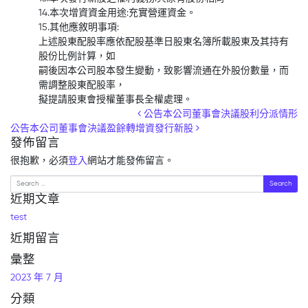
14.本次增資資金用途:充實營運資金。
15.其他應敘明事項:
上述股東配股率應依配股基準日股東名簿所載股東及其持有
股份比例計算，如
嗣後因本公司股本發生變動，致影響流通在外股份數量，而
需調整股東配股率，
擬提請股東會授權董事長全權處理。
Post navigation
公告本公司董事會決議股利分派情形
公告本公司董事會決議盈餘轉增資發行新股
發佈留言
很抱歉，必須
登入
網站才能發佈留言。
Search
近期文章
test
近期留言
彙整
2023 年 7 月
分類