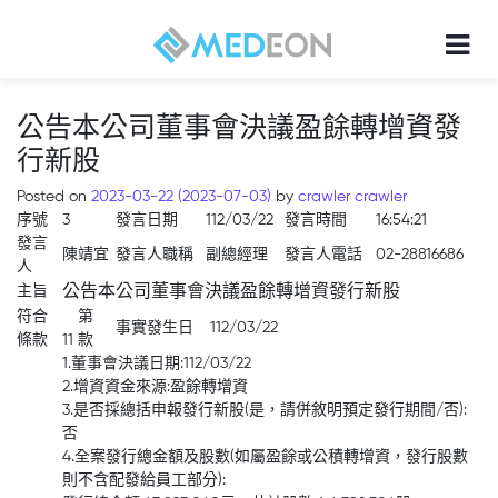
公告本公司董事會決議盈餘轉增資發
行新股
Posted on
2023-03-22
(2023-07-03)
by
crawler crawler
序號
3
發言日期
112/03/22
發言時間
16:54:21
發言
陳靖宜
發言人職稱
副總經理
發言人電話
02-28816686
人
主旨
公告本公司董事會決議盈餘轉增資發行新股
符合
第
事實發生日
112/03/22
條款
11 款
1.董事會決議日期:112/03/22
2.增資資金來源:盈餘轉增資
3.是否採總括申報發行新股(是，請併敘明預定發行期間/否):
否
4.全案發行總金額及股數(如屬盈餘或公積轉增資，發行股數
則不含配發給員工部分):