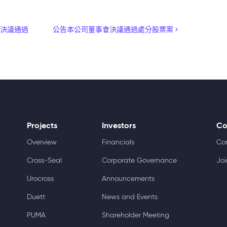
會決議通過
公告本公司董事會決議通過處分股票案
Projects
Investors
Co
Overview
Financials
Co
Cross-Seal
Corporate Governance
Joi
Urocross
Announcements
Duett
News and Events
PUMA
Shareholder Meeting