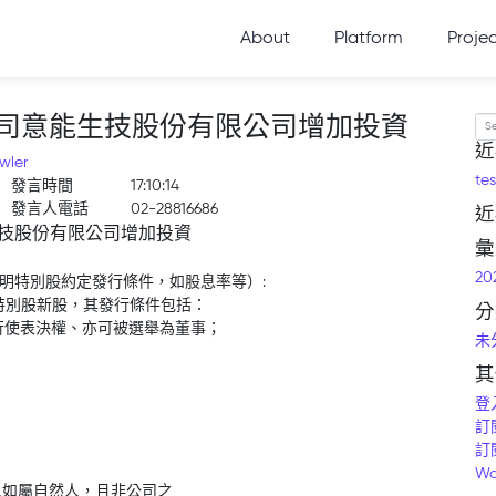
About
Platform
Proje
司意能生技股份有限公司增加投資
Se
近
wler
tes
發言時間
17:10:14
發言人電話
02-28816686
近
技股份有限公司增加投資
彙
20
標明特別股約定發行條件，如股息率等）:
特別股新股，其發行條件包括：
分
得行使表決權、亦可被選舉為董事；
未
其
登
訂
訂
Wo
人如屬自然人，且非公司之