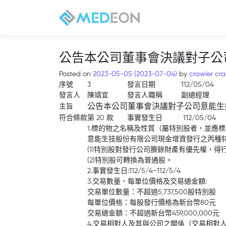
公告本公司董事會決議對子公
Posted on
2023-05-05
(2023-07-04)
by
crawler cra
序號
3
發言日期
112/05/04
發言人
陳靖宜
發言人職稱
副總經理
主旨
公告本公司董事會決議對子公司意能生
符合條款
第 20 款
事實發生日
112/05/04
1.標的物之名稱及性質（屬特別股者，並應
意能生技股份有限公司現金增資發行之丙種
(1)特別股對發行公司賸餘財產有優先權，
(2)特別股可轉換為普通股。
2.事實發生日:112/5/4~112/5/4
3.交易數量、每單位價格及交易總金額:
交易單位數量：不超過5,737,500股特別股
每單位價格：每股發行價格為新台幣80元
交易總金額：不超過新台幣459,000,000元
4.交易相對人及其與公司之關係（交易相對