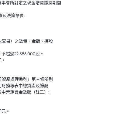
董事會所訂定之現金增資繳納期間
據及決策單位:
本次交易）之數量、金額、持股
過22,586,000股。
元。
處分資產處理準則」第三條所列
期財務報表中總資產及歸屬
中營運資金數額（註二）:
仟元。