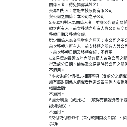
關係人者，得免揭露其姓名）:
交易相對人：意能生技股份有限公司
與公司之關係：本公司之子公司。
5.交易相對人為關係人者，並應公告選定關
轉之所有人、前次移轉之所有人與公司及交
移轉日期及移轉金額:
選定關係人為交易對象之原因：本公司之子
前次移轉之所有人、前次移轉之所有人與公
、前次移轉日期及移轉金額：不適用
6.交易標的最近五年內所有權人曾為公司之
得及處分日期、價格及交易當時與公司之關係
不適用。
7.本次係處分債權之相關事項（含處分之債
如有屬對關係人債權者尚需公告關係人名稱
帳面金額:
不適用。
8.處分利益（或損失）（取得有價證券者不
認列情形）:
不適用。
9.交付或付款條件（含付款期間及金額）、
事項: