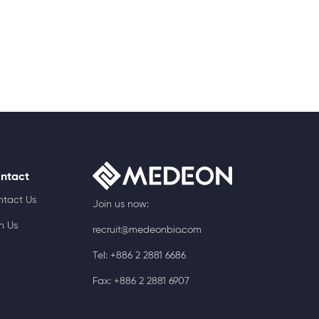
ntact
ntact Us
Join us now:
n Us
recruit@medeonbio.com
Tel: +886 2 2881 6686
Fax: +886 2 2881 6907