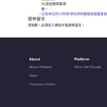
28.其他敘明事項:
無。
Post navigation
公告本公司112年第1季合併財務報告經董事
發佈留言
很抱歉，必須
登入
網站才能發佈留言。
About
Platform
About Medeon
What We Provide
Team
Company History