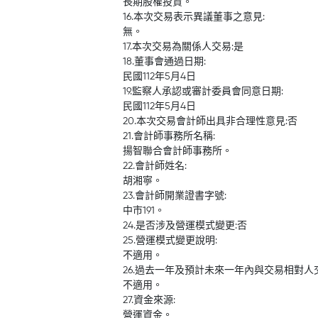
長期股權投資。
16.本次交易表示異議董事之意見:
無。
17.本次交易為關係人交易:是
18.董事會通過日期:
民國112年5月4日
19.監察人承認或審計委員會同意日期:
民國112年5月4日
20.本次交易會計師出具非合理性意見:否
21.會計師事務所名稱:
揚智聯合會計師事務所。
22.會計師姓名:
胡湘寧。
23.會計師開業證書字號:
中市191。
24.是否涉及營運模式變更:否
25.營運模式變更說明:
不適用。
26.過去一年及預計未來一年內與交易相對人
不適用。
27.資金來源:
營運資金。