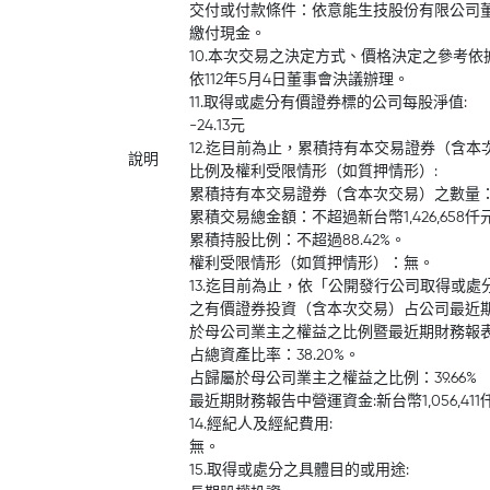
交付或付款條件：依意能生技股份有限公司
繳付現金。
10.本次交易之決定方式、價格決定之參考依
依112年5月4日董事會決議辦理。
11.取得或處分有價證券標的公司每股淨值:
-24.13元
12.迄目前為止，累積持有本交易證券（含
說明
比例及權利受限情形（如質押情形）:
累積持有本交易證券（含本次交易）之數量：不超
累積交易總金額：不超過新台幣1,426,658仟
累積持股比例：不超過88.42%。
權利受限情形（如質押情形）：無。
13.迄目前為止，依「公開發行公司取得或
之有價證券投資（含本次交易）占公司最近
於母公司業主之權益之比例暨最近期財務報表
占總資產比率：38.20%。
占歸屬於母公司業主之權益之比例：39.66%
最近期財務報告中營運資金:新台幣1,056,411
14.經紀人及經紀費用:
無。
15.取得或處分之具體目的或用途: