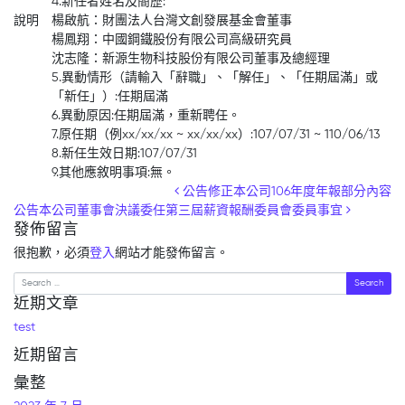
4.新任者姓名及簡歷:
說明
楊啟航：財團法人台灣文創發展基金會董事
楊鳳翔：中國鋼鐵股份有限公司高級研究員
沈志隆：新源生物科技股份有限公司董事及總經理
5.異動情形（請輸入「辭職」、「解任」、「任期屆滿」或
「新任」）:任期屆滿
6.異動原因:任期屆滿，重新聘任。
7.原任期（例xx/xx/xx ~ xx/xx/xx）:107/07/31 ~ 110/06/13
8.新任生效日期:107/07/31
9.其他應敘明事項:無。
Post navigation
公告修正本公司106年度年報部分內容
公告本公司董事會決議委任第三屆薪資報酬委員會委員事宜
發佈留言
很抱歉，必須
登入
網站才能發佈留言。
Search
近期文章
test
近期留言
彙整