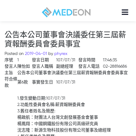
公告本公司董事會決議委任第三屆薪
資報酬委員會委員事宜
Posted on
2019-04-01
by
phyrex
序號
1
發言日期
107/07/31
發言時間
17:46:35
發言人
陳怡如
發言人職稱
副總經理
發言人電話
02-28816686
主旨
公告本公司董事會決議委任第三屆薪資報酬委員會委員事宜
符合條
第6款
事實發生日
107/07/31
款
1.發生變動日期:107/07/31
2.功能性委員會名稱:薪資報酬委員會
3.舊任者姓名及簡歷:
楊啟航：財團法人台灣文創發展基金會董事
楊鳳翔：中國鋼鐵股份有限公司高級研究員
沈志隆：新源生物科技股份有限公司董事及總經理