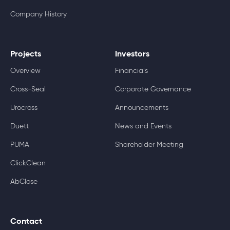
Company History
Projects
Investors
Overview
Financials
Cross-Seal
Corporate Governance
Urocross
Announcements
Duett
News and Events
PUMA
Shareholder Meeting
ClickClean
AbClose
Contact