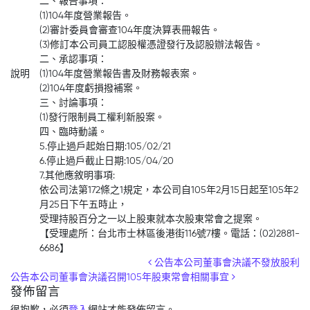
二、報告事項：
(1)104年度營業報告。
(2)審計委員會審查104年度決算表冊報告。
(3)修訂本公司員工認股權憑證發行及認股辦法報告。
二、承認事項：
說明
(1)104年度營業報告書及財務報表案。
(2)104年度虧損撥補案。
三、討論事項：
(1)發行限制員工權利新股案。
四、臨時動議。
5.停止過戶起始日期:105/02/21
6.停止過戶截止日期:105/04/20
7.其他應敘明事項:
依公司法第172條之1規定，本公司自105年2月15日起至105年2
月25日下午五時止，
受理持股百分之一以上股東就本次股東常會之提案。
【受理處所：台北市士林區後港街116號7樓。電話：(02)2881-
6686】
Post navigation
公告本公司董事會決議不發放股利
公告本公司董事會決議召開105年股東常會相關事宜
發佈留言