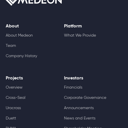
About
Platform
About Medeon
What We Provide
Team
Company History
Projects
Investors
Overview
Financials
Cross-Seal
Corporate Governance
Urocross
Announcements
Duett
News and Events