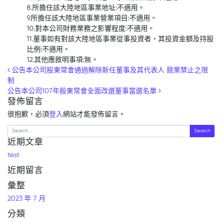
8.所擔任該大陸地區事業地址:不適用。
9.所擔任該大陸地區事業營業項目:不適用。
10.對本公司財務業務之影響程度:不適用。
11.董事如有對該大陸地區事業從事投資者，其投資金額及持股
比例:不適用。
12.其他應敘明事項:無。
Post navigation
公告本公司股東常會通過解除新任董事及其代表人 競業禁止之限
制
公告本公司107年股東常會全面改選董事當選名單
發佈留言
很抱歉，必須
登入
網站才能發佈留言。
Search
近期文章
test
近期留言
彙整
2023 年 7 月
分類