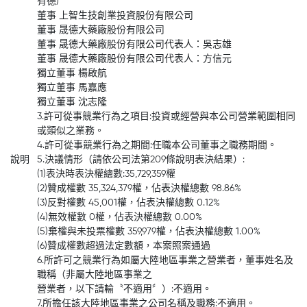
有德)
董事 上智生技創業投資股份有限公司
董事 晟德大藥廠股份有限公司
董事 晟德大藥廠股份有限公司代表人：吳志雄
董事 晟德大藥廠股份有限公司代表人：方信元
獨立董事 楊啟航
獨立董事 馬嘉應
獨立董事 沈志隆
3.許可從事競業行為之項目:投資或經營與本公司營業範圍相同
或類似之業務。
4.許可從事競業行為之期間:任職本公司董事之職務期間。
說明
5.決議情形（請依公司法第209條說明表決結果）:
(1)表決時表決權總數:35,729,359權
(2)贊成權數 35,324,379權，佔表決權總數 98.86%
(3)反對權數 45,001權，佔表決權總數 0.12%
(4)無效權數 0權，佔表決權總數 0.00%
(5)棄權與未投票權數 359,979權，佔表決權總數 1.00%
(6)贊成權數超過法定數額，本案照案通過
6.所許可之競業行為如屬大陸地區事業之營業者，董事姓名及
職稱（非屬大陸地區事業之
營業者，以下請輸〝不適用〞）:不適用。
7.所擔任該大陸地區事業之公司名稱及職務:不適用。