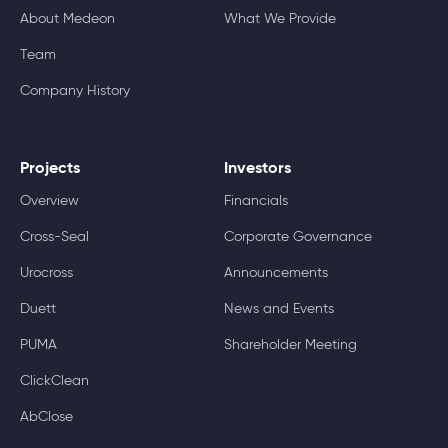
About Medeon
What We Provide
Team
Company History
Projects
Investors
Overview
Financials
Cross-Seal
Corporate Governance
Urocross
Announcements
Duett
News and Events
PUMA
Shareholder Meeting
ClickClean
AbClose