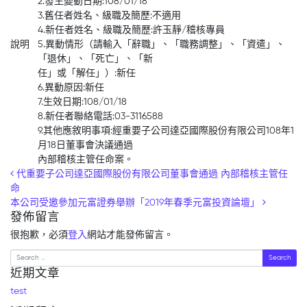
2.發生變動日期:108/01/18
3.舊任者姓名、級職及簡歷:不適用
4.新任者姓名、級職及簡歷:許玉靜/稽核專員
說明
5.異動情形（請輸入「辭職」、「職務調整」、「資遣」、
「退休」、「死亡」、「新
任」或「解任」）:新任
6.異動原因:新任
7.生效日期:108/01/18
8.新任者聯絡電話:03-3116588
9.其他應敘明事項:經重要子公司達亞國際股份有限公司108年1
月18日董事會決議通過
內部稽核主管任命案。
Post navigation
代重要子公司達亞國際股份有限公司董事會通過 內部稽核主管任
命
本公司受邀參加元富證券舉辦「2019年春季元富投資論壇」
發佈留言
很抱歉，必須
登入
網站才能發佈留言。
Search
近期文章
test