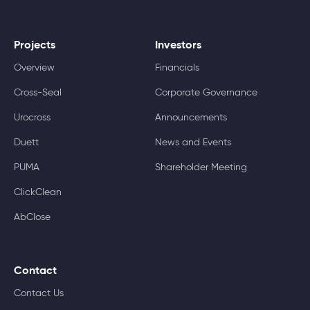
Projects
Investors
Overview
Financials
Cross-Seal
Corporate Governance
Urocross
Announcements
Duett
News and Events
PUMA
Shareholder Meeting
ClickClean
AbClose
Contact
Contact Us