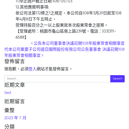
11.停止過戶截止日期:108/05/03
12.其他應敘明事項:
依公司法第172條之1之規定，本公司自108年3月29日起至108
年4月8日下午五時止，
受理持股百分之一以上股東就本次股東常會之提案。
【受理處所：桃園市龜山區南上路239號，電話：(03)311-
6588】
Post navigation
公告本公司董事會決議召開108年股東常會相關事宜
代本公司重要子公司達亞國際股份有限公司公告董事會 決議召開108
年股東常會相關事宜
發佈留言
很抱歉，必須
登入
網站才能發佈留言。
Search
近期文章
test
近期留言
彙整
2023 年 7 月
分類