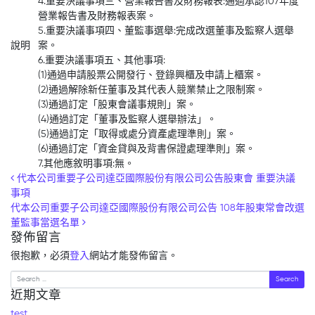
4.重要決議事項三、營業報告書及財務報表:通過承認107年度
營業報告書及財務報表案。
5.重要決議事項四、董監事選舉:完成改選董事及監察人選舉
說明
案。
6.重要決議事項五、其他事項:
(1)通過申請股票公開發行、登錄興櫃及申請上櫃案。
(2)通過解除新任董事及其代表人競業禁止之限制案。
(3)通過訂定「股東會議事規則」案。
(4)通過訂定「董事及監察人選舉辦法」。
(5)通過訂定「取得或處分資產處理準則」案。
(6)通過訂定「資金貸與及背書保證處理準則」案。
7.其他應敘明事項:無。
Post navigation
代本公司重要子公司達亞國際股份有限公司公告股東會 重要決議
事項
代本公司重要子公司達亞國際股份有限公司公告 108年股東常會改選
董監事當選名單
發佈留言
很抱歉，必須
登入
網站才能發佈留言。
Search
近期文章
test