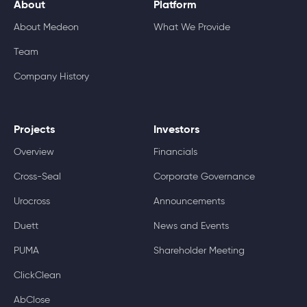
About
Platform
About Medeon
What We Provide
Team
Company History
Projects
Investors
Overview
Financials
Cross-Seal
Corporate Governance
Urocross
Announcements
Duett
News and Events
PUMA
Shareholder Meeting
ClickClean
AbClose