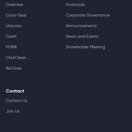
Overview
Financials
Cross-Seal
Corporate Governance
Urocross
Announcements
Duett
News and Events
PUMA
Shareholder Meeting
ClickClean
AbClose
Contact
Contact Us
Join Us