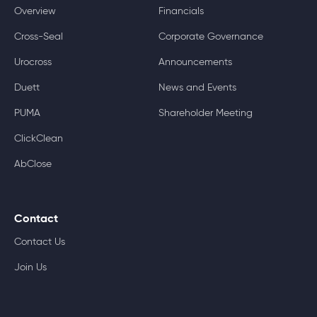
Overview
Financials
Cross-Seal
Corporate Governance
Urocross
Announcements
Duett
News and Events
PUMA
Shareholder Meeting
ClickClean
AbClose
Contact
Contact Us
Join Us