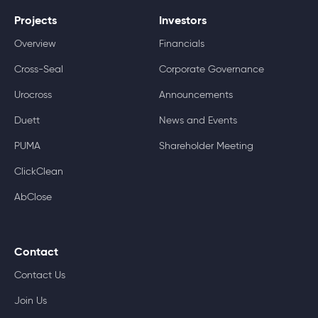
Projects
Investors
Overview
Financials
Cross-Seal
Corporate Governance
Urocross
Announcements
Duett
News and Events
PUMA
Shareholder Meeting
ClickClean
AbClose
Contact
Contact Us
Join Us