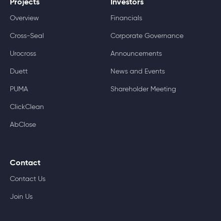
Projects
Investors
Overview
Financials
Cross-Seal
Corporate Governance
Urocross
Announcements
Duett
News and Events
PUMA
Shareholder Meeting
ClickClean
AbClose
Contact
Contact Us
Join Us