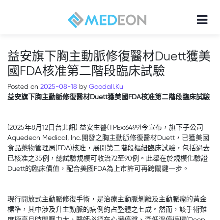
益安旗下胸主動脈修復醫材Duett獲美
國FDA核准第二階段臨床試驗
Posted on
2025-08-18
by
Goodall.Ku
益安旗下胸主動脈修復醫材
Duett
獲美國
FDA
核准第二階段臨床試驗
(2025年8月12日台北訊) 益安生醫(TPEx:6499)今宣布，旗下子公司
Aquedeon Medical, Inc.開發之胸主動脈修復醫材Duett，已獲美國
食品藥物管理局(FDA)核准，展開第二階段樞紐臨床試驗，包括過去
已核准之35例，總試驗規模可收治72至90例。此舉在於規模化驗證
Duett的臨床價值，配合美國FDA為上市許可再跨關鍵一步。
現行開放式主動脈修復手術，是治療主動脈剝離及主動脈瘤的黃金
標準，其中涉及升主動脈的病例約占整體之七成。然而，該手術難