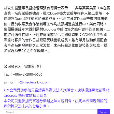
益安生醫董事長暨總經理張有德博士表示：「非常高興美國FDA在審
查第一階段試驗數據後，批准Duett擴大試驗規模進入第二階段，不
僅驗證Duett過往積累的研發成果，也高度肯定Duett帶來的臨床價
值；目前收案及合作洽談等工作均按預期進度進行中。與此同時，
集團攝護腺肥大微創醫材Urocross陸續收集之臨床資料符合預期，上
市許可送件在即，正迎來邁向商品化之關鍵時刻；CDMO事業與國
際醫材客戶的合作日益緊密反映營收成長，雖有單月波動係屬配合
客戶產品開發週期之正常波動，未來持續深化關鍵技術與服務，穩
步實現益安2.0之企業願景。」
公司發言人 陳靖宜 博士
TEL：+886-2-2881-6686
E-mail：
IR@medeonbio.com
Post navigation
本公司受邀參加元富證券舉辦之法人說明會，說明攝護腺微創醫材
Urocross 樞紐試驗初步結果
本公司受邀參加元富證券舉辦之法人說明會，說明本公司現階段的
經營概況及未來的發展計畫
Search