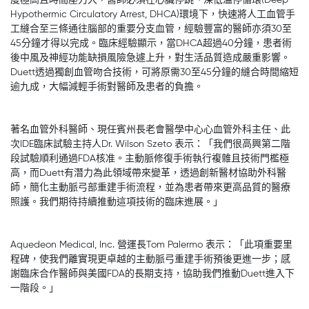
度極高且時間壓力大，醫師必須在心臟停跳、深低溫停循環(Deep
Hypothermic Circulatory Arrest, DHCA)環境下，快速將人工血管手
工縫合至三條通往腦部的重要分支血管，經驗豐富的醫師亦須30至
45分鐘才得以完成。臨床經驗顯示，當DHCA超過40分鐘，患者術
後中風及神經功能缺損風險急遽上升，對生活品質造成嚴重影響。
Duett透過獨創血管吻合技術，可將原需30至45分鐘的縫合時間縮短
逾九成，大幅減輕手術對醫師及患者的負擔。
著名血管外科醫師、現任賓州長老會醫學中心心血管外科主任、此
次IDE臨床試驗主持人Dr. Wilson Szeto 表示：「我們很高興第二階
段試驗順利通過FDA核准。主動脈修復手術執行複雜且技術門檻極
高，而Duett有潛力為此領域帶來變革，透過創新醫材協助外科醫
師，簡化主動脈弓部重建手術流程，並為患者帶來更高品質的醫療
照護。我們期待持續推動這項技術的臨床進展。」
Aquedeon Medical, Inc. 營運長Tom Palermo 表示：「此項重要里
程碑，使我們離實現更卓越的主動脈弓重建手術預後更進一步；感
謝臨床合作醫師與美國FDA的長期支持，協助我們推動Duett進入下
一階段。」