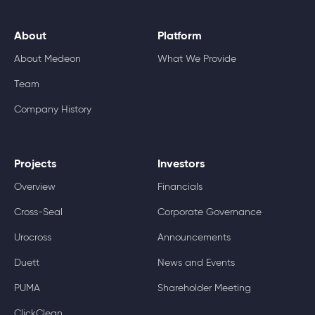
About
Platform
About Medeon
What We Provide
Team
Company History
Projects
Investors
Overview
Financials
Cross-Seal
Corporate Governance
Urocross
Announcements
Duett
News and Events
PUMA
Shareholder Meeting
ClickClean