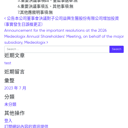
5.重要決議事項四、董監事選舉:無
6.重要決議事項五、其他事項:無
7.其他應敘明事項:無
Post navigation
公告本公司董事會決議對子公司益興生醫股份有限公司增加投資
(事實發生日誤植更正)
Announcement for the important resolutions at the 2026
Medeologix Annual Shareholders’ Meeting, on behalf of the major
subsidiary, Medeologix
Search
近期文章
test
近期留言
彙整
2023 年 7 月
分類
未分類
其他操作
登入
訂閱網站內容的資訊提供