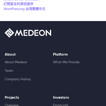
訂閱留言的資訊提供
WordPress.org 台灣繁體中文
About
Platform
About Medeon
What We Provide
Team
Company History
Projects
Investors
Overview
Financials