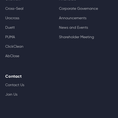
Cross-Seal
Corporate Governance
Urocross
Announcements
Duett
News and Events
PUMA
Shareholder Meeting
ClickClean
AbClose
Contact
Contact Us
Join Us