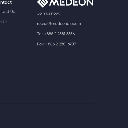
ntact
ntact Us
Join us now:
n Us
recruit@medeonbio.com
Tel: +886 2 2881 6686
Fax: +886 2 2881 6907