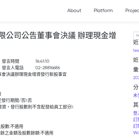
About
Platform
Proje
限公司公告董事會決議 辦理現金增
Se
近
tes
近
發言時間
16:41:10
發言人電話
02-28816686
彙
事會決議辦理現金增資發行新股事宜
20
分
股
未
發行期間/否):否
其
增資，發行股數則不含配發給員工部分):
登
訂
訂
股數:不適用
Wo
剩餘之金額及股數餘額:不適用