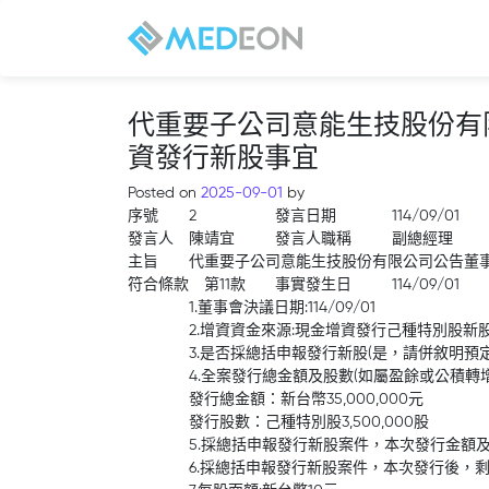
代重要子公司意能生技股份有
資發行新股事宜
Posted on
2025-09-01
by
序號
2
發言日期
114/09/01
發言人
陳靖宜
發言人職稱
副總經理
主旨
代重要子公司意能生技股份有限公司公告董
符合條款
第11款
事實發生日
114/09/01
1.董事會決議日期:114/09/01
2.增資資金來源:現金增資發行己種特別股新
3.是否採總括申報發行新股(是，請併敘明預定
4.全案發行總金額及股數(如屬盈餘或公積轉
發行總金額：新台幣35,000,000元
發行股數：己種特別股3,500,000股
5.採總括申報發行新股案件，本次發行金額及
6.採總括申報發行新股案件，本次發行後，