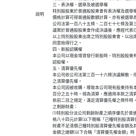
三、表決權、選舉及被選舉權
特別股股東於普通股股東會有表決權及選舉
說明
價格計算可得普通股數額計算，亦有被選舉
公司法第一百八十五條、二百七十七條及第
議案於普通股股東會作成決議後，應經代表
以上特別股股東出席之特別股股東會，以出
同意始得行之。
四、新股認購權
本公司以現金增資發行新股時，特別股股東
認股權。
五、清算優先權
本公司依公司法第三百一十六條決議解散、
之清算優先權。
本公司因被收購，導致本公司現有股東持有
百分之五十時，視為清算，應適用本款之清
依前二目之規定，滿足清算優先權之條件時
之剩餘財產：
(1)特別股分派公司剩餘財產之順序優先於
格八十四元計算(以下簡稱「己種特別股清算
財產不足清償己種特別股清算優先權金額及
金額之總額(以下合稱「清算優先權金額」時