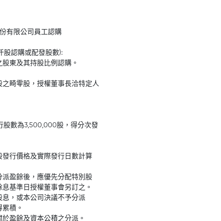
技股份有限公司員工認購
仟股認購或配發股數):
之股東及其持股比例認購。
股之畸零股，授權董事長洽特定人
數為3,500,000股，得分次發
股發行價格及實際發行日數計算
分派盈餘後，應優先分配特別股
除息基準日授權董事會另訂之。
股息，或本公司決議不予分派
得累積。
關於盈餘及資本公積之分派。