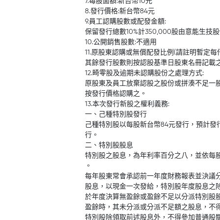
7.每股面額:新台幣10元
8.發行價格:新台幣84元
9.員工認購股數或配發金額:
保留發行總數10%計350,000股由意能生
10.公開銷售股數:不適用
11.原股東認購或無償配發比例(請註明暫定每
其餘發行股數則按認股基準日股東名冊記載
12.畸零股及逾期未認購股份之處理方式:
原股東及員工放棄認股之股份或拼湊不足一
按發行價格認購之。
13.本次發行新股之權利義務:
一、己種特別股發行
己種特別股以每股新台幣84元發行，預計發行股
行。
二、特別股股息
特別股之股息，為年利率百分之八，並依每
。
每年股東常會承認前一年度財務報表並決議
股息，以現金一次發給，特別股年度股息之
於年度決算無盈餘或盈餘不足以分派特別股
盈餘時，其未分派或分派不足額之股息，不
特別股除領取前述股息外，不得參加普通股