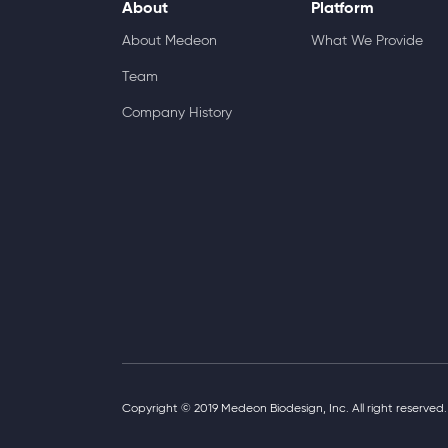
About
Platform
About Medeon
What We Provide
Team
Company History
Copyright © 2019 Medeon Biodesign, Inc. All right reserved.