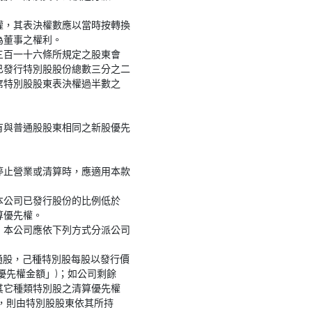
權，其表決權數應以當時按轉換
為董事之權利。
三百一十六條所規定之股東會
已發行特別股股份總數三分之二
席特別股股東表決權過半數之
有與普通股股東相同之新股優先
停止營業或清算時，應適用本款
本公司已發行股份的比例低於
算優先權。
，本公司應依下列方式分派公司
普通股，己種特別股每股以發行價
優先權金額」)；如公司剩餘
其它種類特別股之清算優先權
，則由特別股股東依其所持