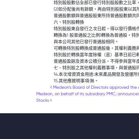
特別股股數佔全部已發行特別股股數之比率
(2)如分配後尚有餘額，再由特別股股東以
普通股數額與普通股股東所持普通股數額共
六、特別股轉換
特別股股東自發行之次日起，得以發行價格作
轉換為1 股普通股之比例)轉換為普通股。
與本公司其他已發行普通股相同。
可轉換特別股轉換成普通股後，其權利義務
特別股於轉換當年度除權（息）基準日前已
普通股盈餘及資本公積分派，不得參與當年
七、特別股之其他權利義務事項，與普通股
14.本次增資資金用途:未來產品開發及營運所
15.其他應敘明事項:無。
Post navigation
Medeon’s Board of Directors approved the 
Medeon, on behalf of its subsidiary PMC, announces 
Stocks