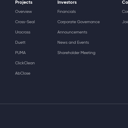
Projects
Investors
Co
Overview
Financials
Co
Cross-Seal
Corporate Governance
Joi
Urocross
Announcements
Duett
News and Events
PUMA
Shareholder Meeting
ClickClean
AbClose